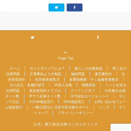
Page Top
ホーム
モリエダイゾウとは？
暮らしの法務相談
男と女の
法律問題
交通事故よろず相談
相続問題
遺言書制作
任
意後見契約
犯罪被害者救済
多重債務者・ヤミ金被害者救済
法人設立・各種許認可
外国人法務
債務回収
ペットを巡る
法律問題
賃貸借契約トラブル
クーリングオフ
行政書士合格
ネット塾
半サラ起業ネット塾
GPS綜合エージェンシー
ダイ
ゾウ日記
ZOOM相談窓口
SNS相談窓口
お問い合わせフォー
ム相談窓口
一般社団法人 日本市民法務サポート
リンク
サイ
トマップ
プライバシーポリシー
公式）森江綜合法務コンサルティング