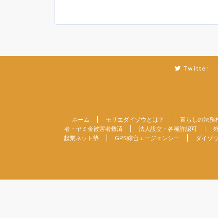
Twitter
ホーム
モリエダイゾウとは？
暮らしの法務
者・ヤミ金被害者救済
法人設立・各種許認可
起業ネット塾
GPS綜合エージェンシー
ダイゾ