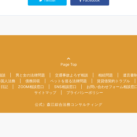
Twitter
Facebook
Page Top
相談
男と女の法律問題
交通事故よろず相談
相続問題
遺言書
外国人法務
債務回収
ペットを巡る法律問題
賃貸借契約トラブル
ウ日記
ZOOM相談窓口
SNS相談窓口
お問い合わせフォーム相談窓
サイトマップ
プライバシーポリシー
公式）森江綜合法務コンサルティング