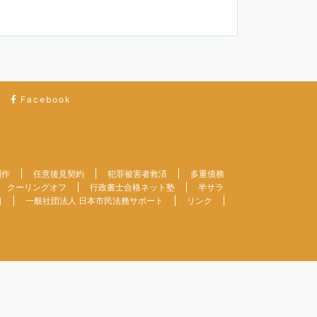
Facebook
制作
任意後見契約
犯罪被害者救済
多重債務
クーリングオフ
行政書士合格ネット塾
半サラ
口
一般社団法人 日本市民法務サポート
リンク