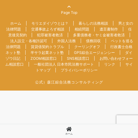
Page Top
ホーム
モリエダイゾウとは？
暮らしの法務相談
男と女の
法律問題
交通事故よろず相談
相続問題
遺言書制作
任
意後見契約
犯罪被害者救済
多重債務者・ヤミ金被害者救済
法人設立・各種許認可
外国人法務
債務回収
ペットを巡る
法律問題
賃貸借契約トラブル
クーリングオフ
行政書士合格
ネット塾
半サラ起業ネット塾
GPS綜合エージェンシー
ダイ
ゾウ日記
ZOOM相談窓口
SNS相談窓口
お問い合わせフォー
ム相談窓口
一般社団法人 日本市民法務サポート
リンク
サイ
トマップ
プライバシーポリシー
公式）森江綜合法務コンサルティング
ホーム