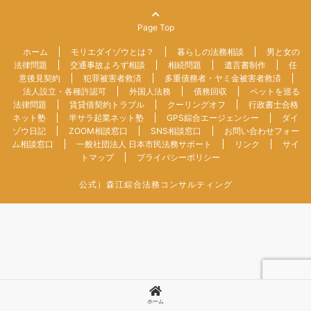
Page Top
ホーム
モリエダイゾウとは？
暮らしの法務相談
男と女の
法律問題
交通事故よろず相談
相続問題
遺言書制作
任
意後見契約
犯罪被害者救済
多重債務者・ヤミ金被害者救済
法人設立・各種許認可
外国人法務
債務回収
ペットを巡る
法律問題
賃貸借契約トラブル
クーリングオフ
行政書士合格
ネット塾
半サラ起業ネット塾
GPS綜合エージェンシー
ダイ
ゾウ日記
ZOOM相談窓口
SNS相談窓口
お問い合わせフォー
ム相談窓口
一般社団法人 日本市民法務サポート
リンク
サイ
トマップ
プライバシーポリシー
公式）森江綜合法務コンサルティング
ホーム