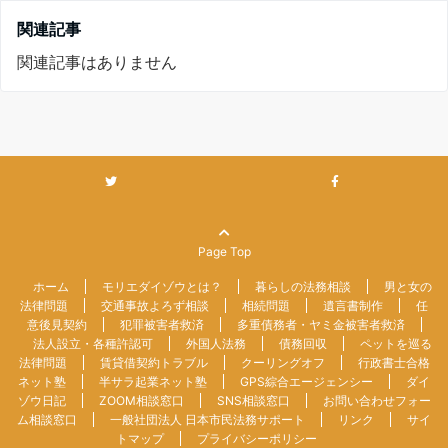
関連記事
関連記事はありません
Page Top
ホーム
モリエダイゾウとは？
暮らしの法務相談
男と女の
法律問題
交通事故よろず相談
相続問題
遺言書制作
任
意後見契約
犯罪被害者救済
多重債務者・ヤミ金被害者救済
法人設立・各種許認可
外国人法務
債務回収
ペットを巡る
法律問題
賃貸借契約トラブル
クーリングオフ
行政書士合格
ネット塾
半サラ起業ネット塾
GPS綜合エージェンシー
ダイ
ゾウ日記
ZOOM相談窓口
SNS相談窓口
お問い合わせフォー
ム相談窓口
一般社団法人 日本市民法務サポート
リンク
サイ
トマップ
プライバシーポリシー