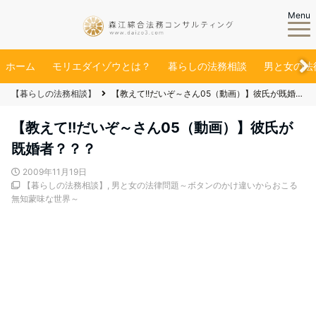
Menu
ホーム
モリエダイゾウとは？
暮らしの法務相談
男と女の法
【暮らしの法務相談】
【教えて!!だいぞ～さん05（動画）】彼氏が既婚者？？？
【教えて!!だいぞ～さん05（動画）】彼氏が
既婚者？？？
2009年11月19日
【暮らしの法務相談】
,
男と女の法律問題～ボタンのかけ違いからおこる
無知蒙味な世界～