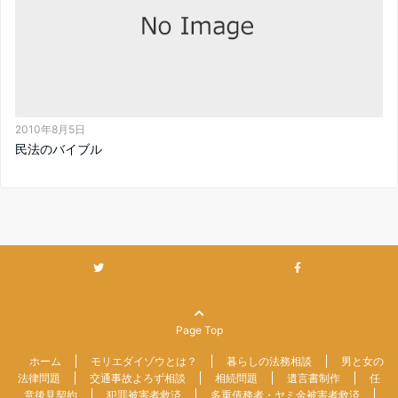
2010年8月5日
民法のバイブル
Page Top
ホーム
モリエダイゾウとは？
暮らしの法務相談
男と女の
法律問題
交通事故よろず相談
相続問題
遺言書制作
任
意後見契約
犯罪被害者救済
多重債務者・ヤミ金被害者救済