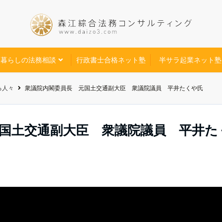
暮らしの法務相談
行政書士合格ネット塾
半サラ起業ネット塾
る人々
衆議院内閣委員長 元国土交通副大臣 衆議院議員 平井たくや氏
国土交通副大臣 衆議院議員 平井た