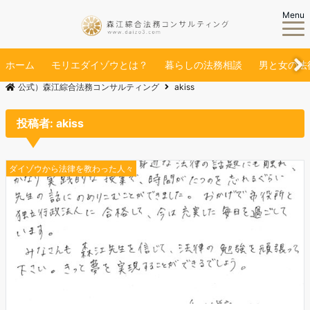
Menu
ホーム
モリエダイゾウとは？
暮らしの法務相談
男と女の法
公式）森江綜合法務コンサルティング
akiss
投稿者:
akiss
ダイゾウから法律を教わった人々