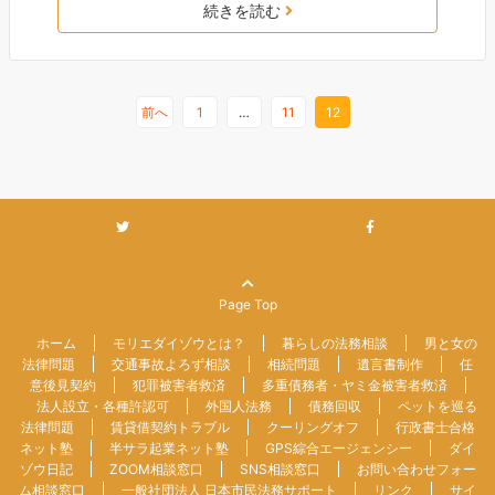
続きを読む
前へ
1
…
11
12
Page Top
ホーム
モリエダイゾウとは？
暮らしの法務相談
男と女の
法律問題
交通事故よろず相談
相続問題
遺言書制作
任
意後見契約
犯罪被害者救済
多重債務者・ヤミ金被害者救済
法人設立・各種許認可
外国人法務
債務回収
ペットを巡る
法律問題
賃貸借契約トラブル
クーリングオフ
行政書士合格
ネット塾
半サラ起業ネット塾
GPS綜合エージェンシー
ダイ
ゾウ日記
ZOOM相談窓口
SNS相談窓口
お問い合わせフォー
ム相談窓口
一般社団法人 日本市民法務サポート
リンク
サイ