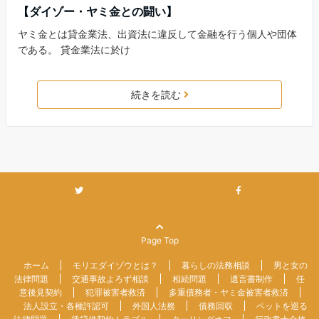
【ダイゾー・ヤミ金との闘い】
ヤミ金とは貸金業法、出資法に違反して金融を行う個人や団体
である。 貸金業法に於け
続きを読む
Page Top
ホーム
モリエダイゾウとは？
暮らしの法務相談
男と女の
法律問題
交通事故よろず相談
相続問題
遺言書制作
任
意後見契約
犯罪被害者救済
多重債務者・ヤミ金被害者救済
法人設立・各種許認可
外国人法務
債務回収
ペットを巡る