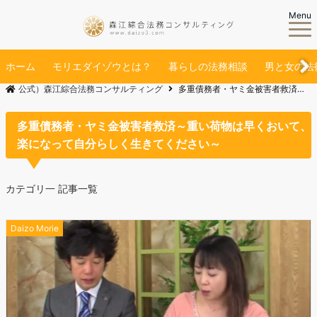
Menu
ホーム
モリエダイゾウとは？
暮らしの法務相談
男と女の法
公式）森江綜合法務コンサルティング
多重債務者・ヤミ金被害者救済～重い荷物は早くおいて、楽になって自分らしく生きてください～
多重債務者・ヤミ金被害者救済～重い荷物は早くおいて、
楽になって自分らしく生きてください～
カテゴリ一 記事一覧
Daizo Morie