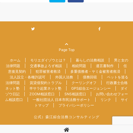
Page Top
ホーム
モリエダイゾウとは？
暮らしの法務相談
男と女の
法律問題
交通事故よろず相談
相続問題
遺言書制作
任
意後見契約
犯罪被害者救済
多重債務者・ヤミ金被害者救済
法人設立・各種許認可
外国人法務
債務回収
ペットを巡る
法律問題
賃貸借契約トラブル
クーリングオフ
行政書士合格
ネット塾
半サラ起業ネット塾
GPS綜合エージェンシー
ダイ
ゾウ日記
ZOOM相談窓口
SNS相談窓口
お問い合わせフォー
ム相談窓口
一般社団法人 日本市民法務サポート
リンク
サイ
トマップ
プライバシーポリシー
公式）森江綜合法務コンサルティング