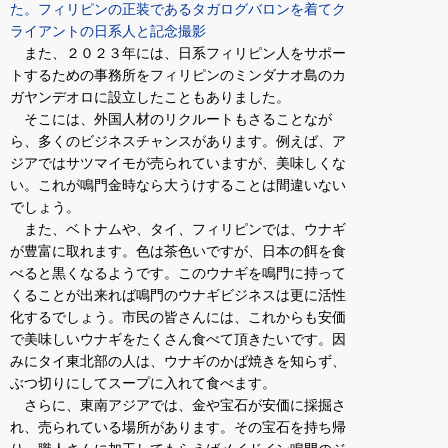
た。フィリピンの正装であるタガログバロンを着てク
ライアントの日系人と記念撮影
また、２０２３年には、日系フィリピン人をサポー
トするための事務所をフィリピンのミンダナオ島のカ
ガヤンデオロに設立したこともありました。
そこには、外国人材のリクルートもさることなが
ら、多くのビジネスチャンスがあります。例えば、ア
ジアではサツマイモが売られていますが、美味しくな
い。これが鳴門金時なら大うけすることは間違いない
でしょう。
また、ベトナムや、タイ、フィリピンでは、ウナギ
が豊富に取れます。色は茶色いですが、日本の餌を食
べると黒くなるようです。このウナギを鳴門に持って
くることが出来れば鳴門のウナギビジネスは更に活性
化するでしょう。市民の皆さんには、これからも安価
で美味しいウナギをたくさん食べて頂きたいです。因
みにタイ東北部の人は、ウナギのかば焼きを知らず、
ぶつ切りにしてスープに入れて食べます。
さらに、東南アジアでは、金や宝石が安価に採掘さ
れ、売られている場所があります。その宝石を持ち帰