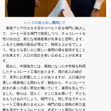
ハノイの送り出し機関にて
東南アジアのカカオ豆やコーヒー豆を鳴門に輸入し
て、コーヒー豆を鳴門で焙煎しつつ、チョコレートを
売り出せば、新たな地場産業が出来ると思料します。
ふるさと納税の産品が増えて、税収も上がるでしょ
う。何よりも若い人に新しい雇用の場を提供すること
が出来ます。人口の流出を食い止めることが出来ま
す。
因みに、中国地方には、廃校になった中学校を利用
したチョコレート工場があります。僕の友人の紹介
で、見学にお邪魔したことがありますが、人口減少が
著しい過疎地にも関わらず、都会から、チョコレート
好きの多くの若い男女が働いていて、雇用を生んでい
ました。彼らは、恐らく、そこに住み着いて、子ども
をもうけるのでしょう。鳴門でも、同じ手法でチョコ
レート工場を創りませんか。鳴門の塩と徳島の和三盆
糖を混ぜたチョコレートは、必ずヒット商品になりま