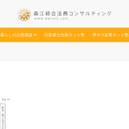
暮らしの法務相談
行政書士合格ネット塾
半サラ起業ネット塾