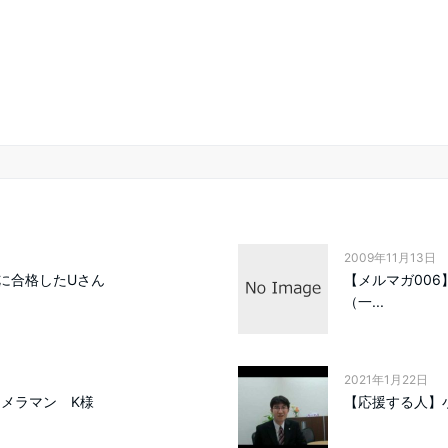
2009年11月13日
に合格したUさん
【メルマガ00
（一...
2021年1月22日
カメラマン K様
【応援する人】