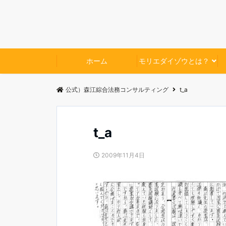
ホーム
モリエダイゾウとは？
公式）森江綜合法務コンサルティング
t_a
t_a
2009年11月4日