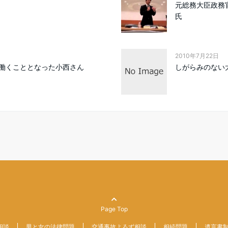
元総務大臣政務
氏
2010年7月22日
働くこととなった小西さん
しがらみのない
Page Top
相談
男と女の法律問題
交通事故よろず相談
相続問題
遺言書