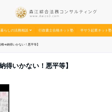
暮らしの法務相談
行政書士合格ネット塾
半サラ起業ネット塾
続権⇒納得いかない！悪平等】
納得いかない！悪平等】