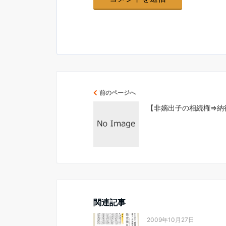
前のページへ
【非嫡出子の相続権⇒納
関連記事
2009年10月27日