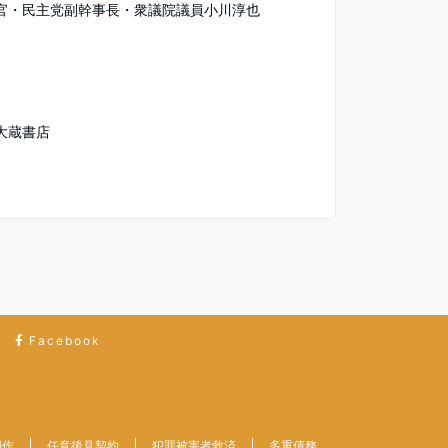
官・民主党副幹事長・衆議院議員小川淳也
大蔵書店
Facebook
制作
任意後見契約
犯罪被害者救済
多重債務