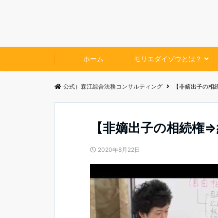
ホーム
モリエダイゾウとは？
公式）森江綜合法務コンサルティング
【非嫡出子の相
【非嫡出子の相続権⇒
2020年8月22日