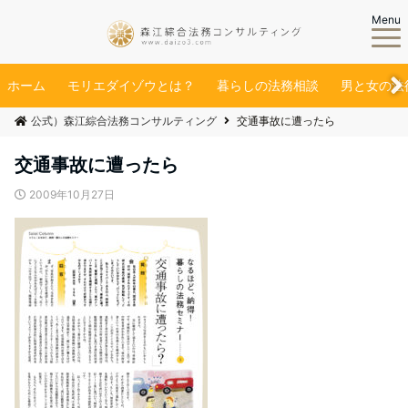
Menu
ホーム
モリエダイゾウとは？
暮らしの法務相談
男と女の法
公式）森江綜合法務コンサルティング
交通事故に遭ったら
交通事故に遭ったら
2009年10月27日