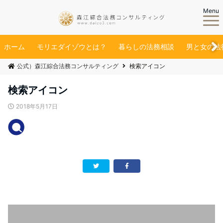
Menu
ホーム
モリエダイゾウとは？
暮らしの法務相談
男と女の法
公式）森江綜合法務コンサルティング
検索アイコン
検索アイコン
2018年5月17日