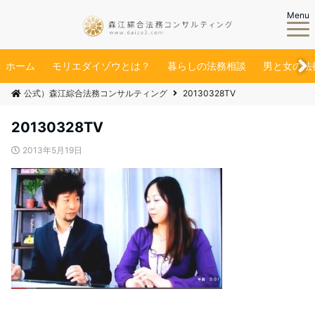
Menu
ホーム
モリエダイゾウとは？
暮らしの法務相談
男と女の法
公式）森江綜合法務コンサルティング
20130328TV
20130328TV
2013年5月19日