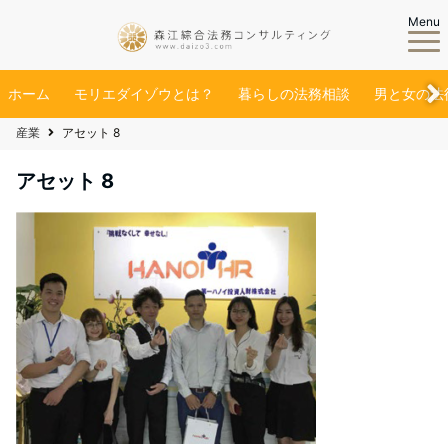
Menu
ホーム
モリエダイゾウとは？
暮らしの法務相談
男と女の法
産業
アセット 8
アセット 8