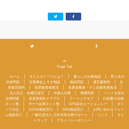
Page Top
ホーム
モリエダイゾウとは？
暮らしの法務相談
男と女の
法律問題
交通事故よろず相談
相続問題
遺言書制作
任
意後見契約
犯罪被害者救済
多重債務者・ヤミ金被害者救済
法人設立・各種許認可
外国人法務
債務回収
ペットを巡る
法律問題
賃貸借契約トラブル
クーリングオフ
行政書士合格
ネット塾
半サラ起業ネット塾
GPS綜合エージェンシー
ダイ
ゾウ日記
ZOOM相談窓口
SNS相談窓口
お問い合わせフォー
ム相談窓口
一般社団法人 日本市民法務サポート
リンク
サイ
トマップ
プライバシーポリシー